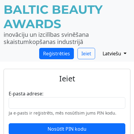
BALTIC BEAUTY
AWARDS
inovāciju un izcilības svinēšana
skaistumkopšanas industrijā
Reģistrēties
Ieiet
Latviešu
Ieiet
E-pasta adrese:
Ja e-pasts ir reģistrēts, mēs nosūtīsim jums PIN kodu.
Nosūtīt PIN kodu