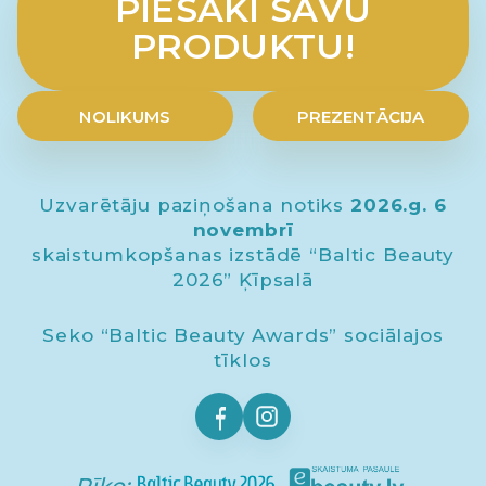
PIESAKI SAVU
PRODUKTU!
NOLIKUMS
PREZENTĀCIJA
Uzvarētāju paziņošana notiks
2026.g. 6
novembrī
skaistumkopšanas izstādē “Baltic Beauty
2026” Ķīpsalā
Seko “Baltic Beauty Awards” sociālajos
tīklos
Rīko: